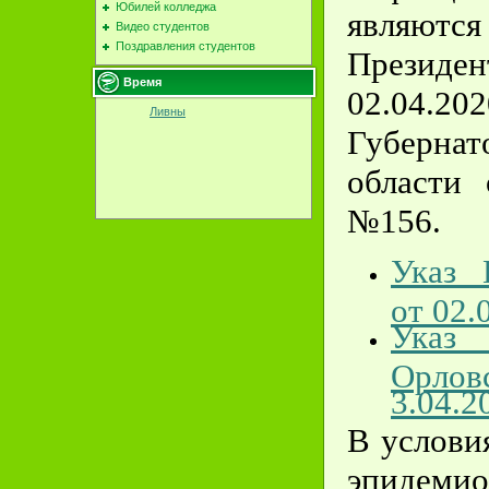
Юбилей колледжа
явля
Видео студентов
Поздравления студентов
Презид
Время
02.04.20
Ливны
Губерна
области 
№156.
Указ 
от 02.
Указ
Орлов
3.04.2
В услови
эпидемио