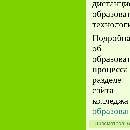
дистанц
образова
технолог
Подробн
об ор
образова
процесс
разделе
сайта
колледж
образова
Просмотров
: 