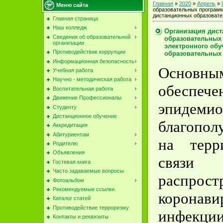
Главная
»
2020
»
Апрель
»
Меню сайта
образовательных программ
дистанционных образовате
Главная страница
Наш колледж
Организация дист
Сведения об образовательной
образовательных
организации
электронного обу
Противодействие коррупции
образовательных
Информационная безопасность
Основны
Учебная работа
Научно - методическая работа
обеспече
Воспитательная работа
Движение Профессионалы
эпидемио
Студенту
Дистанционное обучение
благопол
Аккредитация
Абитуриентам
на тер
Родителю
Объявления
св
Гостевая книга
Часто задаваемые вопросы
распрост
Фотоальбом
Рекомендуемые ссылки.
коронави
Каталог статей
Противодействие терроризму
инфекци
Контакты и реквизиты