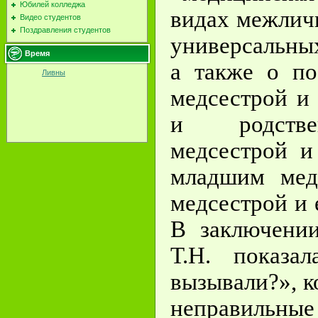
Юбилей колледжа
видах межлич
Видео студентов
Поздравления студентов
универсальны
Время
а также о по
Ливны
медсестрой и
и родстве
медсестрой и
младшим мед
медсестрой и 
В заключени
Т.Н. показа
вызывали?», 
неправильн