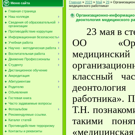
Главная
»
2023
»
Май
»
29
» Организацион
Меню сайта
медицинского работника»
Главная страница
Организационно-информацион
Наш колледж
деонтология медицинского р
Сведения об образовательной
организации
23 мая в 
Противодействие коррупции
Информационная безопасность
ОО «Орл
Учебная работа
Научно - методическая работа
медицински
Воспитательная работа
Движение Профессионалы
организацион
Студенту
Дистанционное обучение
классный ча
Аккредитация
Абитуриентам
деонтолог
Родителю
Объявления
работника». 
Гостевая книга
Часто задаваемые вопросы
Т.Н. познаком
Фотоальбом
Рекомендуемые ссылки.
такими поня
Каталог статей
Противодействие терроризму
«медицинская
Контакты и реквизиты