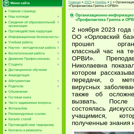
Главная
»
2023
»
Ноябрь
»
6
» Организаци
Меню сайта
«Профилактика Гриппа и ОРВИ»
Главная страница
Организационно-информацион
Наш колледж
«Профилактика Гриппа и ОРВ
Сведения об образовательной
организации
2 ноября 2023 год
Противодействие коррупции
ОО «Орловский баз
Информационная безопасность
прошел организ
Учебная работа
Научно - методическая работа
классный час на т
Воспитательная работа
ОРВИ». Препода
Движение Профессионалы
Николаевна показа
Студенту
Дистанционное обучение
котором рассказыв
Аккредитация
передачи, о мет
Абитуриентам
вирусных заболева
Родителю
Объявления
также об осложне
Гостевая книга
вызвать. После
Часто задаваемые вопросы
состоялась дискус
Фотоальбом
Рекомендуемые ссылки.
учащимися, кот
Каталог статей
полученные знания н
Противодействие терроризму
Контакты и реквизиты