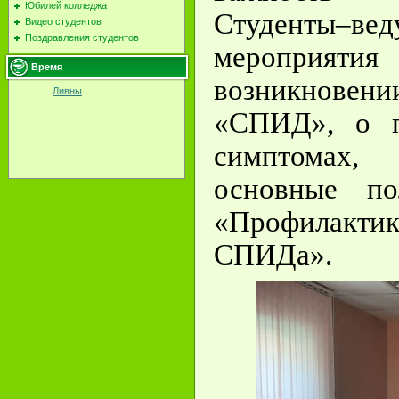
Юбилей колледжа
Студенты–
Видео студентов
Поздравления студентов
мероприят
Время
возникновен
Ливны
«СПИД», о п
симптомах,
основные по
«Профилактика
СПИДа».