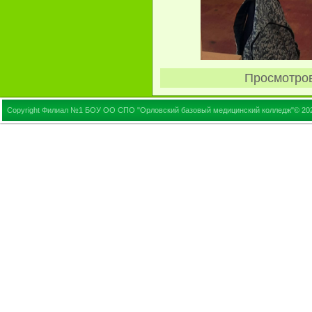
Просмотро
Copyright Филиал №1 БОУ ОО СПО "Орловский базовый медицинский колледж"© 20