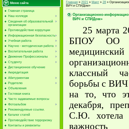
Главная
»
2021
»
Март
»
28
» Организацио
Меню сайта
ВИЧ и СПИДом»
Главная страница
Организационно-информацио
Наш колледж
ВИЧ и СПИДом»
Сведения об образовательной
организации
25 марта 
Противодействие коррупции
Информационная безопасность
БПОУ ОО «
Учебная работа
Научно - методическая работа
медицински
Воспитательная работа
Движение Профессионалы
организацион
Студенту
Дистанционное обучение
классный ч
Аккредитация
Абитуриентам
борьбы с ВИЧ
Родителю
Объявления
на то, что э
Гостевая книга
Часто задаваемые вопросы
декабря, пре
Фотоальбом
Рекомендуемые ссылки.
С.Ю. хотела 
Каталог статей
Противодействие терроризму
важность э
Контакты и реквизиты