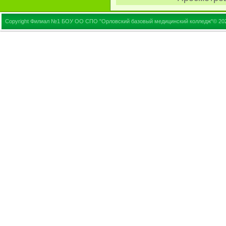
Copyright Филиал №1 БОУ ОО СПО "Орловский базовый медицинский колледж"© 20