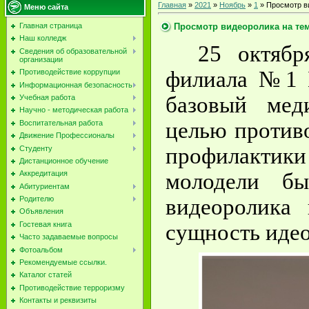
Главная
»
2021
»
Ноябрь
»
1
» Просмотр в
Меню сайта
Просмотр видеоролика на тем
Главная страница
Наш колледж
25 октябр
Сведения об образовательной
организации
филиала №1 
Противодействие коррупции
Информационная безопасность
базовый мед
Учебная работа
Научно - методическая работа
целью против
Воспитательная работа
Движение Профессионалы
профилактик
Студенту
Дистанционное обучение
молодели бы
Аккредитация
Абитуриентам
видеоролика 
Родителю
Объявления
сущность идео
Гостевая книга
Часто задаваемые вопросы
Фотоальбом
Рекомендуемые ссылки.
Каталог статей
Противодействие терроризму
Контакты и реквизиты