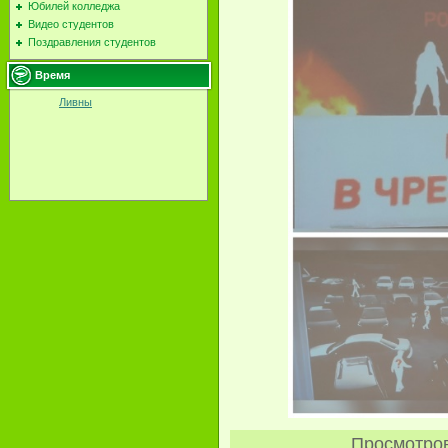
Юбилей колледжа
Видео студентов
Поздравления студентов
Время
Ливны
Просмотро