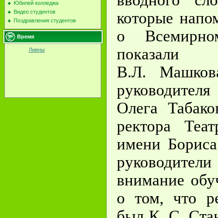
вводного сло
Юбилей колледжа
Видео студентов
которые напо
Поздравления студентов
о Всемирн
Время
показали 
Ливны
В.Л. Машкова
руководителя
Олега Табако
ректора Теат
имени Бориса
руководите
внимание обу
о том, что р
был К. С. Ста