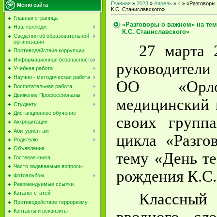
Главная
»
2023
»
Апрель
»
4
» «Разговоры 
Меню сайта
К.С. Станиславского»
Главная страница
«Разговоры о важном» на тему
Наш колледж
К.С. Станиславского»
Сведения об образовательной
организации
27 марта 
Противодействие коррупции
Информационная безопасность
руководител
Учебная работа
Научно - методическая работа
ОО «Орло
Воспитательная работа
Движение Профессионалы
медицинский 
Студенту
Дистанционное обучение
своих групп
Аккредитация
Абитуриентам
цикла «Разго
Родителю
Объявления
тему «День те
Гостевая книга
Часто задаваемые вопросы
рождения К.С.
Фотоальбом
Рекомендуемые ссылки.
Каталог статей
Классны
Противодействие терроризму
Контакты и реквизиты