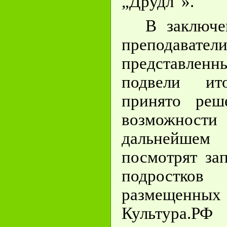
„Друдл“».
В заключе
преподава
представле
подвели ит
принято реш
возможности
дальнейше
посмотрят за
подростко
размещен
Культура.Р