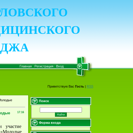
ОРЛОВСКОГО
ДИЦИНСКОГО
ЕДЖА
Главная
|
Регистрация
|
Вход
Приветствую Вас
Гость
|
RSS
Молодые
Поиск
лодые
17:16
Форма входа
и участие
«Молодые