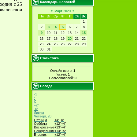
Календарь новостей
ходил с 25
овали свои
«
Март 2020
»
Пн
Вт
Ср
Чт
Пт
Сб
Вс
1
2
3
4
5
6
7
8
9
10
11
12
13
14
15
16
17
18
19
20
21
22
23
24
25
26
27
28
29
30
31
Статистика
Онлайн всего:
1
Гостей:
1
Пользователей:
0
Погода
-1
°
C
+
2°
-6°
Ливны
Четверг, 20
Пятница
+
4°
0°
Суббота
+
12°
+
4°
Воскресенье
+
13°
+
4°
Понедельник
+
14°
+
5°
Вторник
+
12°
+
4°