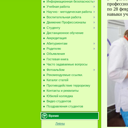
Информационная безопасность
профессион
Учебная работа
по 28 фев
Научно - методическая работа
навыки уч
Воспитательная работа
Движение Профессионалы
Студенту
Дистанционное обучение
Аккредитация
Абитуриентам
Родителю
Объявления
Гостевая книга
Часто задаваемые вопросы
Фотоальбом
Рекомендуемые ссылки.
Каталог статей
Противодействие терроризму
Контакты и реквизиты
Юбилей колледжа
Видео студентов
Поздравления студентов
Время
Ливны