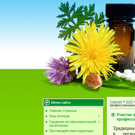
Главная
»
2020
Меню сайта
профессионалы» 
Главная страница
Участие 
Наш колледж
професси
Сведения об образовательной
организации
Традицио
Противодействие коррупции
в регио