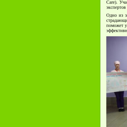
Care). Уч
экспертов
Одно из з
страдающи
поможет у
эффективн