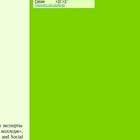
Среда
+
11°
+
1°
Прогноз на неделю
и эксперты
олледж»,
and Social