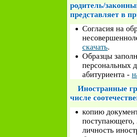
родитель/закон
представляет в п
Согласия на об
несовершенноле
скачать
.
Образцы заполн
персональных д
абитуриента -
н
Иностранные гра
числе соотечеств
копию документ
поступающего, 
личность иност