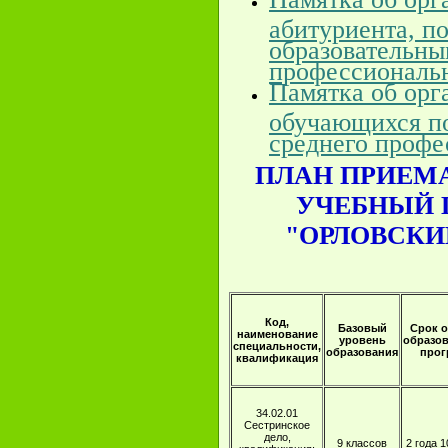
абитуриента, п
образовательны
профессиональн
Памятка об орг
обучающихся п
среднего профе
ПЛАН ПРИЕМА 
УЧЕБНЫЙ Г
"ОРЛОВСК
Код,
Базовый
Срок 
наименование
уровень
образо
специальности,
образования
про
квалификация
34.02.01
Сестринское
дело,
9 классов
2 года 