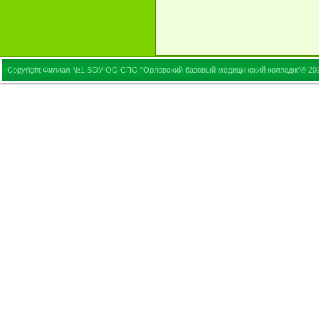
Copyright Филиал №1 БОУ ОО СПО "Орловский базовый медицинский колледж"© 20