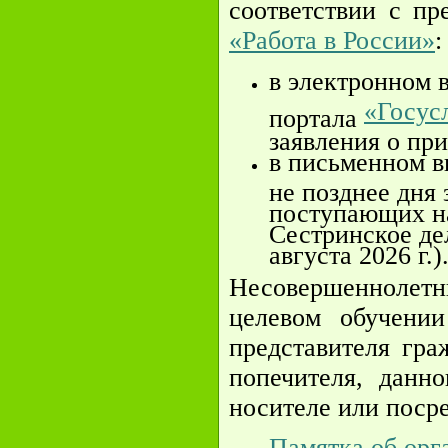
соответствии с п
«Работа в России»
:
в электронном 
«Госус
портала
заявления о при
в письменном в
не позднее дня
поступающих на
Сестринское де
августа 2026 г.)
Несовершеннолетн
целевом обучении
представителя гра
попечителя, данн
носителе или поср
Памятка об орг