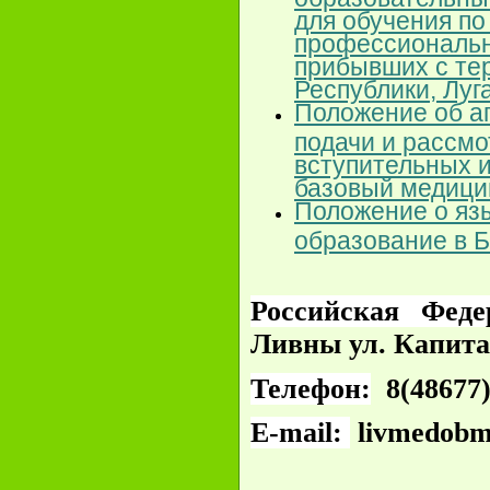
для обучения п
профессиональн
прибывших с те
Республики, Луг
Положение об а
подачи и рассмо
вступительных 
базовый медици
Положение о яз
образование в 
Российская Фед
Ливны ул. Капита
Телефон:
8(48677)
E-mail:
livmedobm