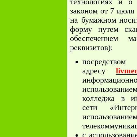
технологиях и о
законом от 7 июля
на бумажном носит
форму путем ска
обеспечением ма
реквизитов):
посредств
адресу
livme
информационной
использование
колледжа в ин
сети «Инте
использо
телекоммуникац
с использован