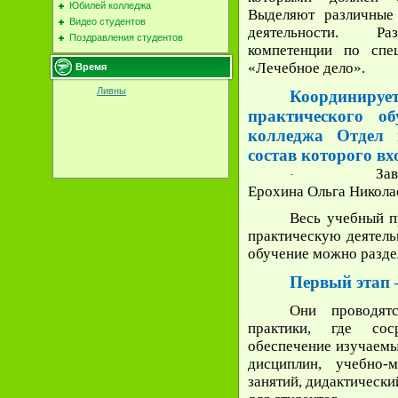
Юбилей колледжа
Выделяют различные
Видео студентов
деятельности. Ра
Поздравления студентов
компетенции по спец
«Лечебное дело».
Время
Ливны
Координи
практического об
колледжа Отдел п
состав которого вх
За
·
Ерохина Ольга Никол
Весь учебный 
практическую деятель
обучение можно раздел
Первый этап 
Они проводят
практики
, где соср
обеспечение изучаемы
дисциплин, учебно-
занятий, дидактически