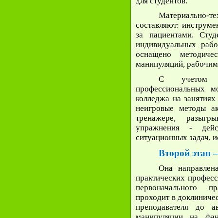
для студентов.
Материально-т
составляют: инструме
за пациентами. Сту
индивидуальных рабо
оснащено методичес
манипуляций, рабочим
С учетом ос
профессиональных м
колледжа на занятиях
неигровые методы ак
тренажере, разыгр
упражнения - дейс
ситуационных задач, и
Второй этап 
Она направлен
практических професс
первоначального пр
проходит в доклиничес
преподавателя до а
манипуляции на фа