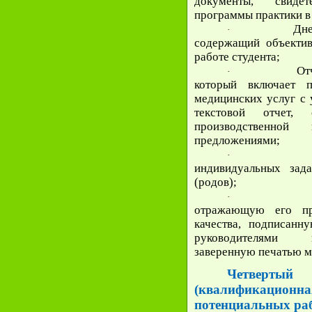
документы, свиде
программы практики в
Дне
·
содержащий объекти
работе студента;
От
·
который включает п
медицинских услуг с 
текстовой отчет,
производственно
предложениями;
·
индивидуальных зад
(родов);
·
отражающую его пр
качества, подписан
руководителями п
заверенную печатью м
Четвертый
(квалификационна
потенциальных раб