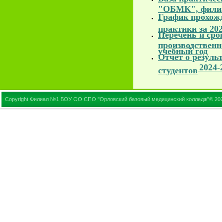
"ОБМК", фили
График прохож
практики за 202
Перечень и сро
производственно
учебный год
Отчет о резуль
2024-
студентов
Copyright Филиал №1 БОУ ОО СПО "Орловский базовый медицинский колледж"© 20