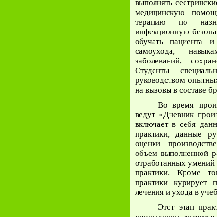
выполнять сестрински
медицинскую помощь
терапию по назна
инфекционную безопас
обучать пациента 
самоухода, навык
заболеваний, сохра
Студенты специал
руководством опытны
на вызовы в составе б
Во время прои
ведут «Дневник произ
включает в себя данн
практики, данные ру
оценки производств
объем выполненной ра
отработанных умений 
практики. Кроме то
практики курирует п
лечения и ухода в уче
Этот этап прак
учреждении является 