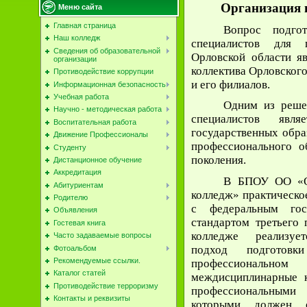
Организация 
Меню сайта
Главная страница
Вопрос подгот
Наш колледж
специалистов для п
Сведения об образовательной
Орловской области я
организации
коллектива Орловског
Противодействие коррупции
и его филиалов.
Информационная безопасность
Учебная работа
Одним из реше
Научно - методическая работа
специалистов явля
Воспитательная работа
государственных обра
Движение Профессионалы
профессионального 
Студенту
поколения.
Дистанционное обучение
Аккредитация
В БПОУ ОО «О
Абитуриентам
колледж» практическое
Родителю
с федеральным госу
Объявления
стандартом третьего 
Гостевая книга
колледже реализует
Часто задаваемые вопросы
подход подготовк
Фотоальбом
Рекомендуемые ссылки.
профессионал
Каталог статей
междисциплинарные к
Противодействие терроризму
профессиональным
Контакты и реквизиты
которыми должен о