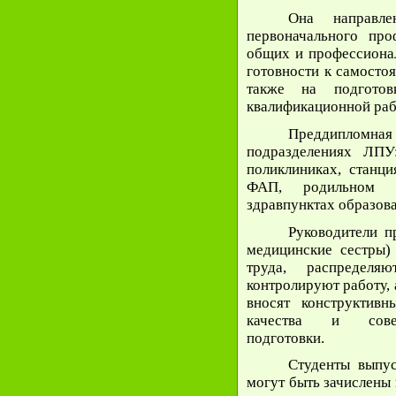
Она направле
первоначального про
общих и профессионал
готовности к самостоя
также на подгото
квалификационной раб
Преддипломн
подразделениях ЛПУ
поликлиниках, станц
ФАП, родильном д
здравпунктах образова
Руководители п
медицинские сестры)
труда, распределя
контролируют работу, 
вносят конструктив
качества и совер
подготовки.
Студенты выпу
могут быть зачислены