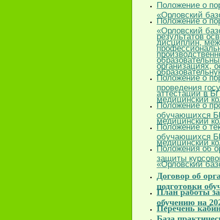
Положение о п
«Орловский баз
Положение о по
«Орловский баз
результатов ос
дисциплин, меж
профессиональн
производственн
образовательны
организациях, 
образовательну
Положение о по
проведения гос
аттестации в Б
медицинский к
Положение о пр
обучающихся Б
медицинский к
Положение о те
обучающихся Б
медицинский к
Положения об о
защиты курсово
«Орловский баз
Договор об орг
подготовки об
План работы з
обучению на 202
Перечень каби
База практиче