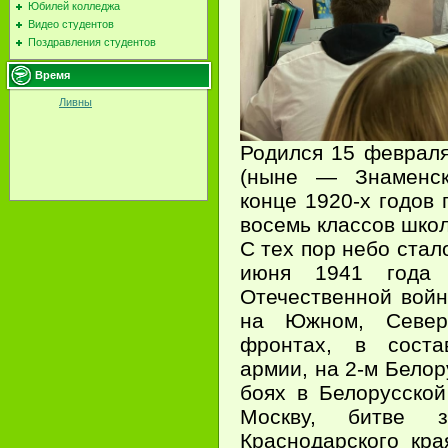
Юбилей колледжа
Видео студентов
Поздравления студентов
Время
Ливны
Родился 15 февраля
(ныне — Знаменск
конце 1920-х годов 
восемь классов школ
С тех пор небо стал
июня 1941 года
Отечественной войн
на Южном, Северо-
фронтах, в соста
армии, на 2-м Белор
боях в Белорусской
Москву, битве з
Краснодарского кр