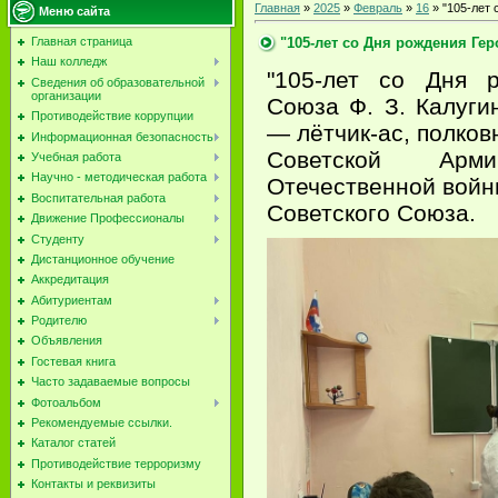
Главная
»
2025
»
Февраль
»
16
» "105-лет 
Меню сайта
"105-лет со Дня рождения Гер
Главная страница
Наш колледж
"105-лет со Дня р
Сведения об образовательной
организации
Союза Ф. З. Калуги
Противодействие коррупции
— лётчик-ас, полков
Информационная безопасность
Советской Арм
Учебная работа
Научно - методическая работа
Отечественной войн
Воспитательная работа
Советского Союза.
Движение Профессионалы
Студенту
Дистанционное обучение
Аккредитация
Абитуриентам
Родителю
Объявления
Гостевая книга
Часто задаваемые вопросы
Фотоальбом
Рекомендуемые ссылки.
Каталог статей
Противодействие терроризму
Контакты и реквизиты