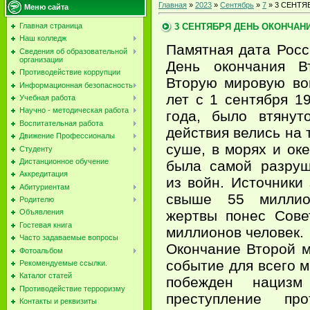
Главная
»
2023
»
Сентябрь
»
7
» 3 СЕНТ
Меню сайта
3 СЕНТЯБРЯ ДЕНЬ ОКОНЧАН
Главная страница
Наш колледж
Памятная дата Росс
Сведения об образовательной
организации
День окончания В
Противодействие коррупции
Вторую мировую во
Информационная безопасность
лет с 1 сентября 1
Учебная работа
Научно - методическая работа
года, было втянут
Воспитательная работа
действия велись на 
Движение Профессионалы
суше, в морях и ок
Студенту
Дистанционное обучение
была самой разруш
Аккредитация
из войн. Источники 
Абитуриентам
свыше 55 миллио
Родителю
жертвы понес Сове
Объявления
Гостевая книга
миллионов человек.
Часто задаваемые вопросы
Окончание Второй м
Фотоальбом
событие для всего м
Рекомендуемые ссылки.
Каталог статей
побежден нациз
Противодействие терроризму
преступление про
Контакты и реквизиты