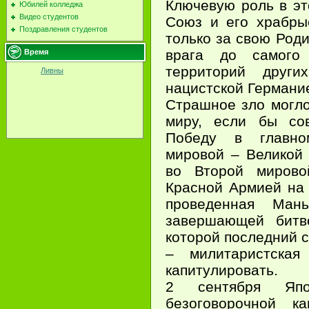
Ключевую роль в эт
Юбилей колледжа
Видео студентов
Союз и его храбры
Поздравления студентов
только за свою Роди
врага до самого
Время
территорий других
Ливны
нацистской Германи
Страшное зло могло
миру, если бы со
Победу в главно
мировой – Великой 
во Второй мирово
Красной Армией на
проведенная Мань
завершающей битв
которой последний 
– милитаристска
капитулировать.
2 сентября Яп
безоговорочной к