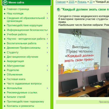
Главная
»
2025
»
Январь
»
23
» "Каждый до
Меню сайта
"Каждый должен знать свои п
Главная страница
Наш колледж
Сегодня в стенах медицинского колледж
Сведения об образовательной
В викторине приняли участие студенты 
организации
права.
Наибольшее число баллов набрали: Рома
Противодействие коррупции
Информационная безопасность
Учебная работа
Научно - методическая работа
Воспитательная работа
Движение Профессионалы
Студенту
Дистанционное обучение
Аккредитация
Абитуриентам
Родителю
Объявления
Гостевая книга
Часто задаваемые вопросы
Фотоальбом
Рекомендуемые ссылки.
Каталог статей
Противодействие терроризму
Просмотр
Контакты и реквизиты