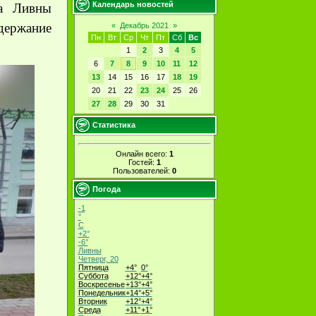
Календарь новостей
а Ливны
ержание
«
Декабрь 2021
»
Пн
Вт
Ср
Чт
Пт
Сб
Вс
1
2
3
4
5
6
7
8
9
10
11
12
13
14
15
16
17
18
19
20
21
22
23
24
25
26
27
28
29
30
31
Статистика
Онлайн всего:
1
Гостей:
1
Пользователей:
0
Погода
-1
°
C
+
2°
-6°
Ливны
Четверг, 20
Пятница
+
4°
0°
Суббота
+
12°
+
4°
Воскресенье
+
13°
+
4°
Понедельник
+
14°
+
5°
Вторник
+
12°
+
4°
Среда
+
11°
+
1°