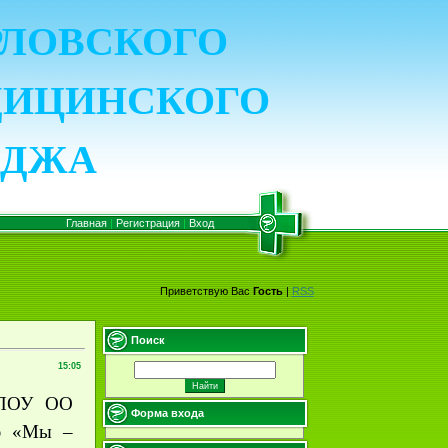
ОРЛОВСКОГО
ДИЦИНСКОГО
ЕДЖА
Главная
|
Регистрация
|
Вход
Приветствую Вас
Гость
|
RSS
Поиск
15:05
БПОУ ОО
Форма входа
ию «Мы –