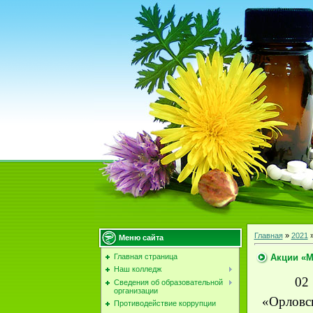
Главная
»
2021
Меню сайта
Акции «М
Главная страница
Наш колледж
02
Сведения об образовательной
организации
«Орловс
Противодействие коррупции