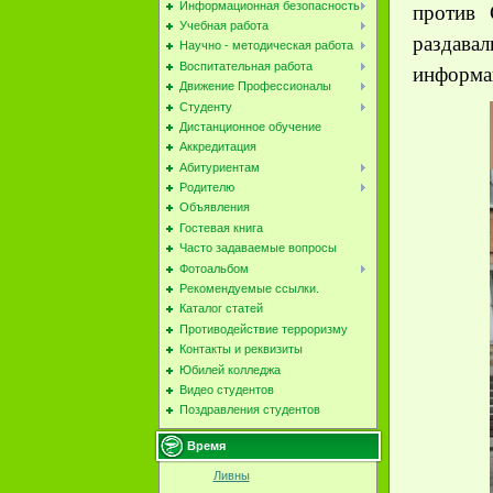
Информационная безопасность
против 
Учебная работа
раздав
Научно - методическая работа
Воспитательная работа
информа
Движение Профессионалы
Студенту
Дистанционное обучение
Аккредитация
Абитуриентам
Родителю
Объявления
Гостевая книга
Часто задаваемые вопросы
Фотоальбом
Рекомендуемые ссылки.
Каталог статей
Противодействие терроризму
Контакты и реквизиты
Юбилей колледжа
Видео студентов
Поздравления студентов
Время
Ливны