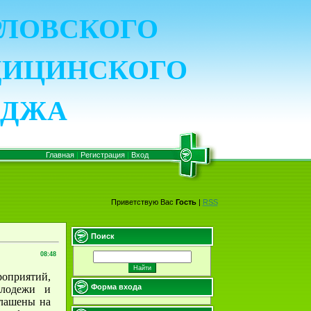
ОРЛОВСКОГО
ДИЦИНСКОГО
ЕДЖА
Главная
|
Регистрация
|
Вход
Приветствую Вас
Гость
|
RSS
Поиск
08:48
роприятий,
Форма входа
олодежи и
глашены на