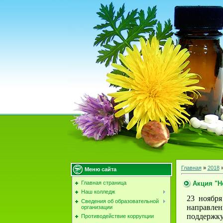
Главная
»
2018
Меню сайта
Акция "Н
Главная страница
Наш колледж
23 ноября
Сведения об образовательной
направле
организации
поддержку
Противодействие коррупции