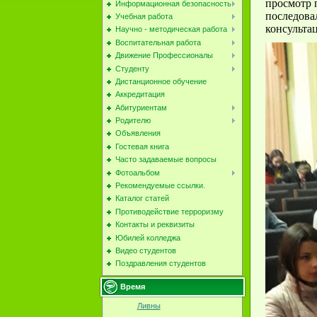
просмотр 
Информационная безопасность
последов
Учебная работа
консульта
Научно - методическая работа
Воспитательная работа
Движение Профессионалы
Студенту
Дистанционное обучение
Аккредитация
Абитуриентам
Родителю
Объявления
Гостевая книга
Часто задаваемые вопросы
Фотоальбом
Рекомендуемые ссылки.
Каталог статей
Противодействие терроризму
Контакты и реквизиты
Юбилей колледжа
Видео студентов
Поздравления студентов
Время
Ливны