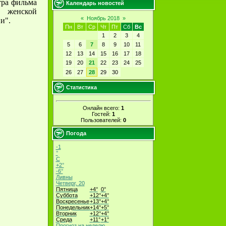
тра фильма
Календарь новостей
а женской
«
Ноябрь 2018
»
и".
Пн
Вт
Ср
Чт
Пт
Сб
Вс
1
2
3
4
5
6
7
8
9
10
11
12
13
14
15
16
17
18
19
20
21
22
23
24
25
26
27
28
29
30
Статистика
Онлайн всего:
1
Гостей:
1
Пользователей:
0
Погода
-1
°
C
+
2°
-6°
Ливны
Четверг, 20
Пятница
+
4°
0°
Суббота
+
12°
+
4°
Воскресенье
+
13°
+
4°
Понедельник
+
14°
+
5°
Вторник
+
12°
+
4°
Среда
+
11°
+
1°
Прогноз на неделю