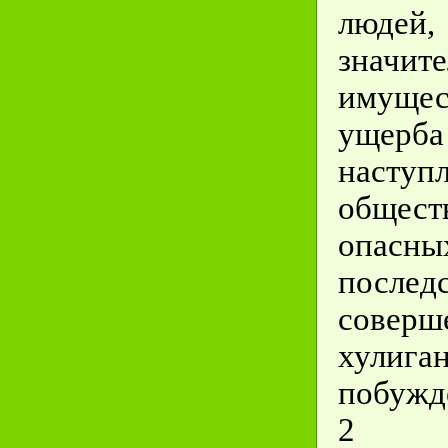
людей,
значит
имущес
уще
насту
общест
опасны
последс
совер
хулига
побужд
2