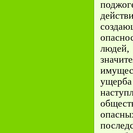
поджо
действи
создаю
опасн
людей,
значит
имущес
уще
насту
общест
опасны
послед