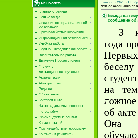
Главная
»
2023
»
Ноябр
Меню сайта
ложное сообщение об а
Главная страница
Беседа на тем
Наш колледж
сообщение об 
Сведения об образовательной
организации
3 н
Противодействие коррупции
Информационная безопасность
года пр
Учебная работа
Научно - методическая работа
Первых
Воспитательная работа
Движение Профессионалы
бес
Студенту
Дистанционное обучение
студен
Аккредитация
Абитуриентам
на тем
Родителю
Объявления
ложно
Гостевая книга
Часто задаваемые вопросы
об акте
Фотоальбом
Рекомендуемые ссылки.
Она р
Каталог статей
Противодействие терроризму
обуча
Контакты и реквизиты