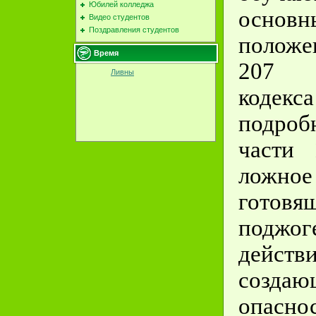
Юбилей колледжа
основн
Видео студентов
Поздравления студентов
положе
Время
207 У
Ливны
код
подроб
части
ложное
готовя
поджо
действи
создаю
опасн