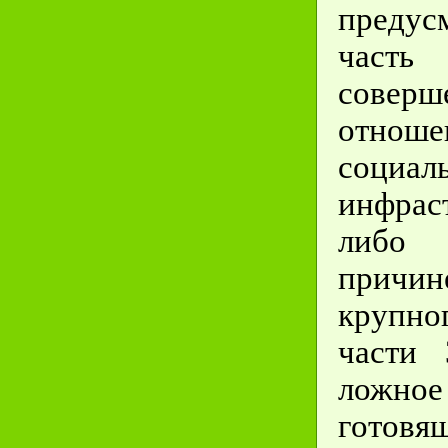
предус
част
сове
отноше
социал
инфрас
либо 
причин
крупн
части
ложное
готовя