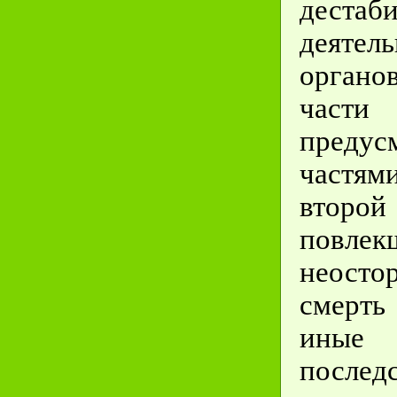
дестаб
деятел
орган
части
предус
частя
второй
повл
неосто
смерть
ины
послед