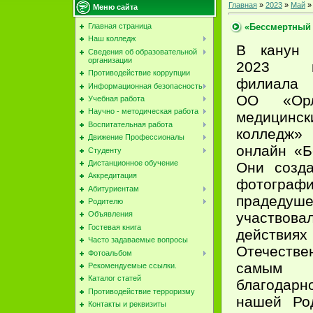
Главная
»
2023
»
Май
»
Меню сайта
«Бессмертный
Главная страница
Наш колледж
В канун 
Сведения об образовательной
организации
2023 г
Противодействие коррупции
филиа
Информационная безопасность
ОО «Орл
Учебная работа
Научно - методическая работа
медицинск
Воспитательная работа
колледж
Движение Профессионалы
онлайн «Б
Студенту
Дистанционное обучение
Они созда
Аккредитация
фотографи
Абитуриентам
прадед
Родителю
участво
Объявления
Гостевая книга
действиях
Часто задаваемые вопросы
Отечеств
Фотоальбом
самым
Рекомендуемые ссылки.
Каталог статей
благодарн
Противодействие терроризму
нашей Ро
Контакты и реквизиты