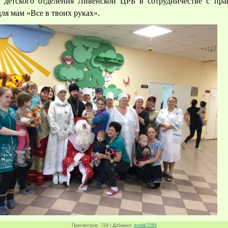
 детского отделения Ливенской ЦРБ в сотрудничестве с пр
ля мам «Все в твоих руках».
Просмотров
: 729 |
Добавил
:
medik7285