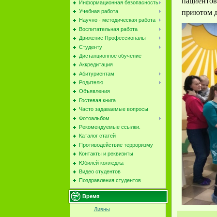
пациентов
Информационная безопасность
приютом д
Учебная работа
Научно - методическая работа
Воспитательная работа
Движение Профессионалы
Студенту
Дистанционное обучение
Аккредитация
Абитуриентам
Родителю
Объявления
Гостевая книга
Часто задаваемые вопросы
Фотоальбом
Рекомендуемые ссылки.
Каталог статей
Противодействие терроризму
Контакты и реквизиты
Юбилей колледжа
Видео студентов
Поздравления студентов
Время
Ливны