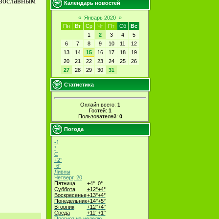
авославным
Календарь новостей
«
Январь 2020
»
Пн
Вт
Ср
Чт
Пт
Сб
Вс
1
2
3
4
5
6
7
8
9
10
11
12
13
14
15
16
17
18
19
20
21
22
23
24
25
26
27
28
29
30
31
Статистика
Онлайн всего:
1
Гостей:
1
Пользователей:
0
Погода
-1
°
C
+
2°
-6°
Ливны
Четверг, 20
Пятница
+
4°
0°
Суббота
+
12°
+
4°
Воскресенье
+
13°
+
4°
Понедельник
+
14°
+
5°
Вторник
+
12°
+
4°
Среда
+
11°
+
1°
Прогноз на неделю