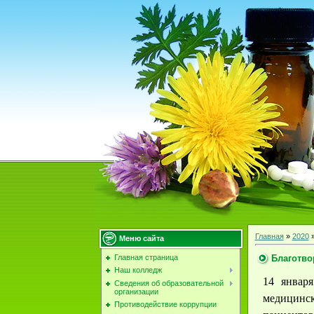
Главная
»
2020
Меню сайта
Благотво
Главная страница
Наш колледж
14 январ
Сведения об образовательной
организации
медицинск
Противодействие коррупции