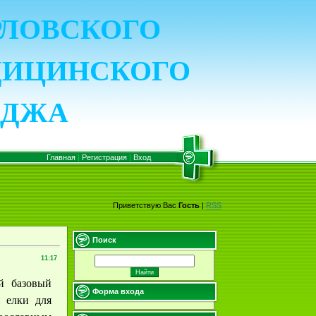
ОРЛОВСКОГО
ДИЦИНСКОГО
ЕДЖА
Главная
|
Регистрация
|
Вход
Приветствую Вас
Гость
|
RSS
Поиск
11:17
й базовый
Форма входа
 елки для