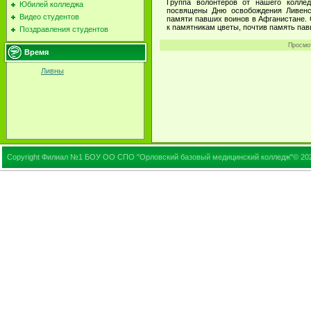
Группа волонтеров от нашего колле
Юбилей колледжа
посвящены Дню освобождения Ливенск
Видео студентов
памяти павших воинов в Афганистане.
к памятникам цветы, почтив память пав
Поздравления студентов
Просмо
Время
Ливны
Copyright Филиал №1 БОУ ОО СПО "Орловский базовый медицинский колледж"© 20