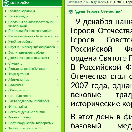
Главная
»
2022
»
Декабрь
»
15
» "День Гер
Меню сайта
"День Героев Отечества"
Главная страница
Наш колледж
9 декабря наша
Сведения об образовательной
организации
Героев Отечеств
Противодействие коррупции
Информационная безопасность
Героев Совет
Учебная работа
Научно - методическая работа
Российской Ф
Воспитательная работа
ордена Святого 
Движение Профессионалы
Студенту
В Российской Ф
Дистанционное обучение
Аккредитация
Отечества стал 
Абитуриентам
2007 года, одна
Родителю
Объявления
вековые тра
Гостевая книга
Часто задаваемые вопросы
исторические ко
Фотоальбом
Рекомендуемые ссылки.
В этот день в 
Каталог статей
Противодействие терроризму
базовый мед
Контакты и реквизиты