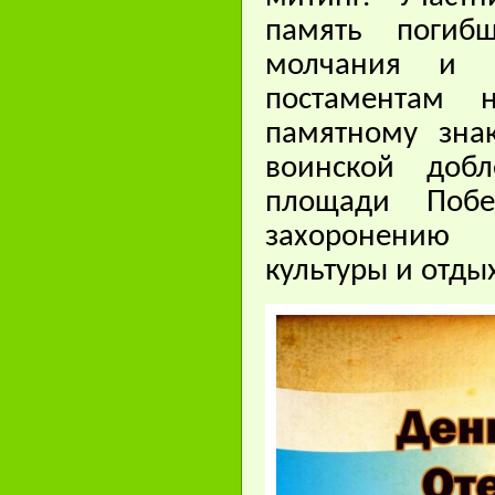
память погиб
молчания и 
постаментам 
памятному зна
воинской добл
площади Поб
захоронению 
культуры и отды