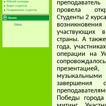
преподаватель
Юбилей колледжа
Видео студентов
провела откр
Поздравления студентов
Студенты 2 курс
Время
возникновения 
Ливны
участвующих 
страны. А такж
года, участник
операции на У
сопровожд
презентацией
музыкальными 
завершения 
преподавателя
Победы города
митинг. Участ