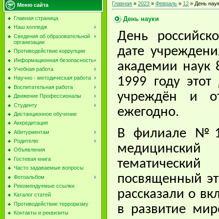
Главная
»
2023
»
Февраль
»
12
» День нау
Меню сайта
День науки
Главная страница
Наш колледж
День российск
Сведения об образовательной
организации
дате учреждени
Противодействие коррупции
Информационная безопасность
академии наук 
Учебная работа
Научно - методическая работа
1999 году этот
Воспитательная работа
учреждён и о
Движение Профессионалы
Студенту
ежегодно.
Дистанционное обучение
Аккредитация
В филиале №1
Абитуриентам
Родителю
медицинский
Объявления
Гостевая книга
тематическ
Часто задаваемые вопросы
посвященный эт
Фотоальбом
Рекомендуемые ссылки.
рассказали о вк
Каталог статей
Противодействие терроризму
в развитие мир
Контакты и реквизиты