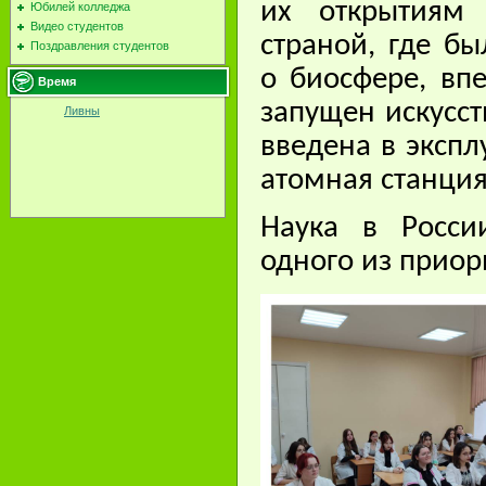
их открытиям 
Юбилей колледжа
Видео студентов
страной, где б
Поздравления студентов
о биосфере, вп
Время
запущен искусс
Ливны
введена в эксп
атомная станция
Наука в Росс
одного из приор