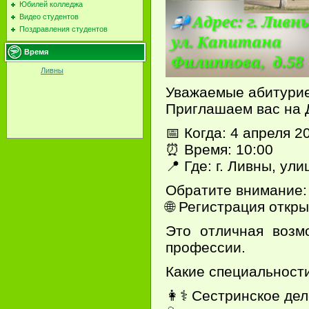
Юбилей колледжа
Видео студентов
Поздравления студентов
Время
Ливны
Уважаемые абитурие
Приглашаем вас на 
📅 Когда: 4 апреля 2
⏰️ Время: 10:00
📍 Где: г. Ливны, ул
Обратите внимание:
🌐 Регистрация откр
Это отличная возм
профессии.
Какие специальност
👩⚕ Сестринское де