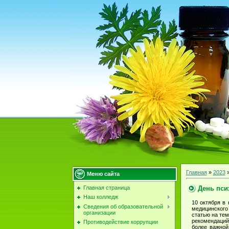
Главная
»
2023
Меню сайта
День пси
Главная страница
Наш колледж
10 октября в
Сведения об образовательной
медицинского
организации
статью на тем
рекомендаций
Противодействие коррупции
более важной