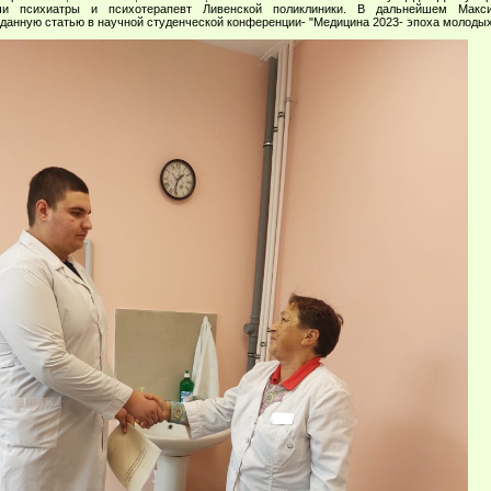
чи психиатры и психотерапевт Ливенской поликлиники. В дальнейшем Макс
данную статью в научной студенческой конференции- "Медицина 2023- эпоха молодых