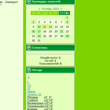
Календарь новостей
им планирует
".
«
Октябрь 2023
»
Пн
Вт
Ср
Чт
Пт
Сб
Вс
1
2
3
4
5
6
7
8
9
10
11
12
13
14
15
16
17
18
19
20
21
22
23
24
25
26
27
28
29
30
31
Статистика
Онлайн всего:
1
Гостей:
1
Пользователей:
0
Погода
-1
°
C
+
2°
-6°
Ливны
Четверг, 20
Пятница
+
4°
0°
Суббота
+
12°
+
4°
Воскресенье
+
13°
+
4°
Понедельник
+
14°
+
5°
Вторник
+
12°
+
4°