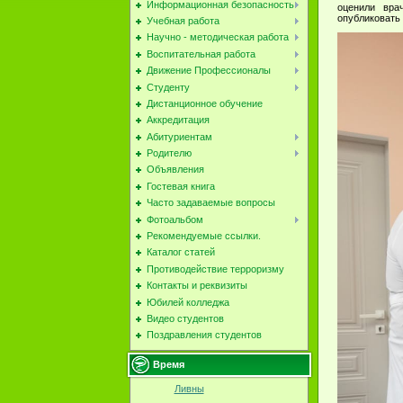
Информационная безопасность
оценили вра
опубликовать 
Учебная работа
Научно - методическая работа
Воспитательная работа
Движение Профессионалы
Студенту
Дистанционное обучение
Аккредитация
Абитуриентам
Родителю
Объявления
Гостевая книга
Часто задаваемые вопросы
Фотоальбом
Рекомендуемые ссылки.
Каталог статей
Противодействие терроризму
Контакты и реквизиты
Юбилей колледжа
Видео студентов
Поздравления студентов
Время
Ливны