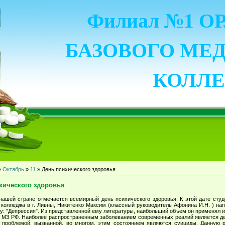
Филиал №1 
БАЗОВОГО МЕ
КОЛЛ
»
Октябрь
»
11
» День психического здоровья
хического здоровья
 нашей стране отмечается всемирный день психического здоровья. К этой дате студ
 колледжа в г. Ливны, Никитенко Максим (классный руководитель Афонина И.Н. ) на
у: "Депрессия". Из представленной ему литературы, наибольший объем он применял и
 МЗ РФ. Наиболее распространенным заболеванием современных реалий является д
 проблемой, вызванной, во многом, этим состоянием являются суициды. Данную 