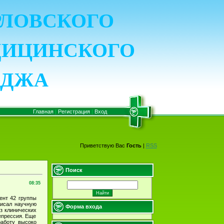
ОРЛОВСКОГО
ДИЦИНСКОГО
ЕДЖА
Главная
|
Регистрация
|
Вход
Приветствую Вас
Гость
|
RSS
Поиск
08:35
ент 42 группы
писал научную
Форма входа
з клинических
епрессия. Еще
работу высоко