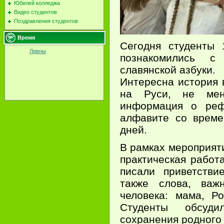
Юбилей колледжа
Видео студентов
Поздравления студентов
Время
Сегодня студенты 
Ливны
познакомились с
славянской азбуки.
Интересна история 
на Руси, не мен
информация о реф
алфавите со време
дней.
В рамках мероприят
практическая работ
писали приветстви
также слова, важ
человека: мама, Ро
Студенты обсуд
сохранения родного 