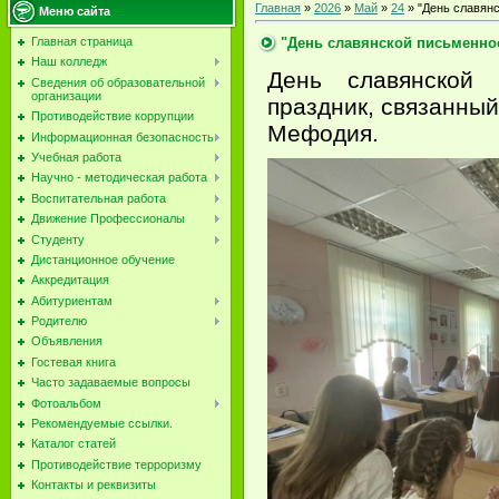
Главная
»
2026
»
Май
»
24
» "День славянс
Меню сайта
"День славянской письменно
Главная страница
Наш колледж
День славянской 
Сведения об образовательной
организации
праздник, связанный
Противодействие коррупции
Мефодия.
Информационная безопасность
Учебная работа
Научно - методическая работа
Воспитательная работа
Движение Профессионалы
Студенту
Дистанционное обучение
Аккредитация
Абитуриентам
Родителю
Объявления
Гостевая книга
Часто задаваемые вопросы
Фотоальбом
Рекомендуемые ссылки.
Каталог статей
Противодействие терроризму
Контакты и реквизиты