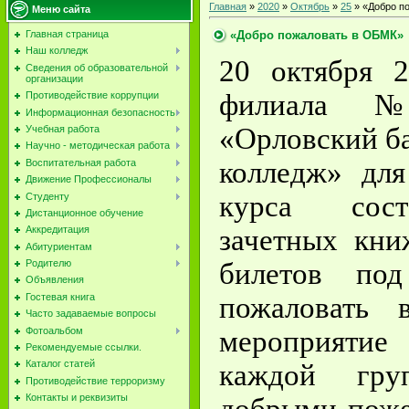
Главная
»
2020
»
Октябрь
»
25
» «Добро п
Меню сайта
«Добро пожаловать в ОБМК»
Главная страница
Наш колледж
20 октября 2
Сведения об образовательной
организации
филиала
Противодействие коррупции
Информационная безопасность
«Орловский б
Учебная работа
Научно - методическая работа
колледж» для
Воспитательная работа
Движение Профессионалы
курса сост
Студенту
Дистанционное обучение
зачетных кни
Аккредитация
Абитуриентам
билетов по
Родителю
Объявления
пожаловать
Гостевая книга
Часто задаваемые вопросы
Фотоальбом
мероприятие
Рекомендуемые ссылки.
Каталог статей
каждой гру
Противодействие терроризму
Контакты и реквизиты
добрыми поже