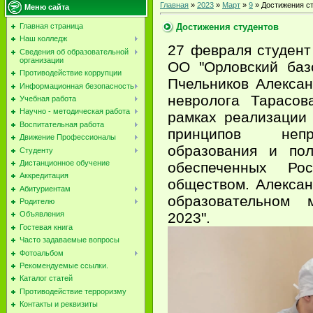
Главная
»
2023
»
Март
»
9
» Достижения с
Меню сайта
Достижения студентов
Главная страница
Наш колледж
27 февраля студен
Сведения об образовательной
организации
ОО "Орловский баз
Противодействие коррупции
Пчельников Алексан
Информационная безопасность
невролога Тарасов
Учебная работа
Научно - методическая работа
рамках реализации
Воспитательная работа
принципов непр
Движение Профессионалы
образования и пол
Студенту
Дистанционное обучение
обеспеченных Рос
Аккредитация
обществом. Алексан
Абитуриентам
образовательном м
Родителю
2023".
Объявления
Гостевая книга
Часто задаваемые вопросы
Фотоальбом
Рекомендуемые ссылки.
Каталог статей
Противодействие терроризму
Контакты и реквизиты