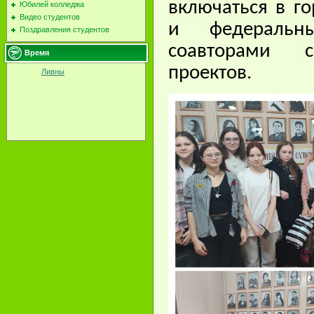
включаться в г
Юбилей колледжа
Видео студентов
и федеральны
Поздравления студентов
соавторами с
Время
проектов.
Ливны