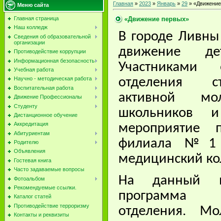
Главная
»
2023
»
Январь
»
29
» «Движение
Меню сайта
«Движение первых»
Главная страница
Наш колледж
В городе Ливны
Сведения об образовательной
организации
движение д
Противодействие коррупции
Информационная безопасность
Участниками 
Учебная работа
Научно - методическая работа
отделения ст
Воспитательная работа
активной м
Движение Профессионалы
Студенту
школьников и
Дистанционное обучение
Аккредитация
мероприятие 
Абитуриентам
филиала №1 "
Родителю
Объявления
медицинский ко
Гостевая книга
Часто задаваемые вопросы
На данный м
Фотоальбом
Рекомендуемые ссылки.
программа р
Каталог статей
Противодействие терроризму
отделения. М
Контакты и реквизиты