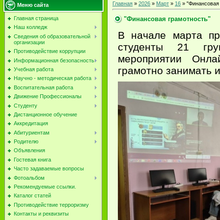
Главная
»
2026
»
Март
»
16
» "Финансовая
Меню сайта
"Финансовая грамотность"
Главная страница
Наш колледж
В начале марта пр
Сведения об образовательной
организации
студенты 21 гр
Противодействие коррупции
мероприятии Онлай
Информационная безопасность
грамотно занимать и
Учебная работа
Научно - методическая работа
Воспитательная работа
Движение Профессионалы
Студенту
Дистанционное обучение
Аккредитация
Абитуриентам
Родителю
Объявления
Гостевая книга
Часто задаваемые вопросы
Фотоальбом
Рекомендуемые ссылки.
Каталог статей
Противодействие терроризму
Контакты и реквизиты