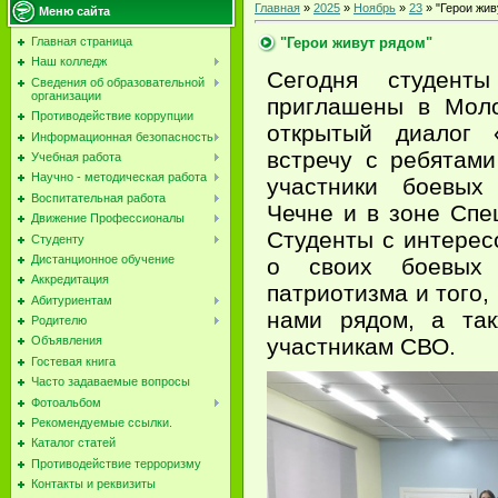
Главная
»
2025
»
Ноябрь
»
23
» "Герои жив
Меню сайта
"Герои живут рядом"
Главная страница
Наш колледж
Сегодня студент
Сведения об образовательной
организации
приглашены в Мол
Противодействие коррупции
открытый диалог 
Информационная безопасность
встречу с ребятам
Учебная работа
Научно - методическая работа
участники боевых
Воспитательная работа
Чечне и в зоне Спе
Движение Профессионалы
Студенты с интерес
Студенту
Дистанционное обучение
о своих боевых 
Аккредитация
патриотизма и того,
Абитуриентам
нами рядом, а та
Родителю
участникам СВО.
Объявления
Гостевая книга
Часто задаваемые вопросы
Фотоальбом
Рекомендуемые ссылки.
Каталог статей
Противодействие терроризму
Контакты и реквизиты