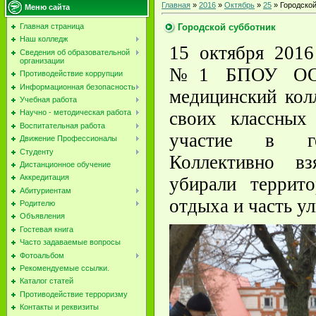
Главная
»
2016
»
Октябрь
»
25
» Городской
Меню сайта
Городской субботник
Главная страница
Наш колледж
15 октября 2016
Сведения об образовательной
организации
№1 БПОУ ОО «
Противодействие коррупции
Информационная безопасность
медицинский кол
Учебная работа
своих классных
Научно - методическая работа
Воспитательная работа
участие в го
Движение Профессионалы
Студенту
Коллективно в
Дистанционное обучение
Аккредитация
убирали террит
Абитуриентам
отдыха и часть у
Родителю
Объявления
Гостевая книга
Часто задаваемые вопросы
Фотоальбом
Рекомендуемые ссылки.
Каталог статей
Противодействие терроризму
Контакты и реквизиты