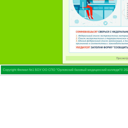
Просмотр
Copyright Филиал №1 БОУ ОО СПО "Орловский базовый медицинский колледж"© 20