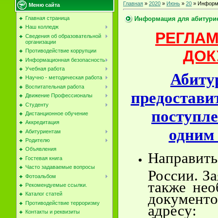
Главная
»
2020
»
Июнь
»
20
» Информа
Меню сайта
Информация для абитури
Главная страница
Наш колледж
РЕГЛАМ
Сведения об образовательной
организации
ДОК
Противодействие коррупции
Информационная безопасность
Учебная работа
Абиту
Научно - методическая работа
Воспитательная работа
предостави
Движение Профессионалы
Студенту
поступле
Дистанционное обучение
Аккредитация
одним 
Абитуриентам
Родителю
Объявления
Направить
Гостевая книга
Часто задаваемые вопросы
России. За
Фотоальбом
также нео
Рекомендуемые ссылки.
документ
Каталог статей
Противодействие терроризму
адресу
Контакты и реквизиты