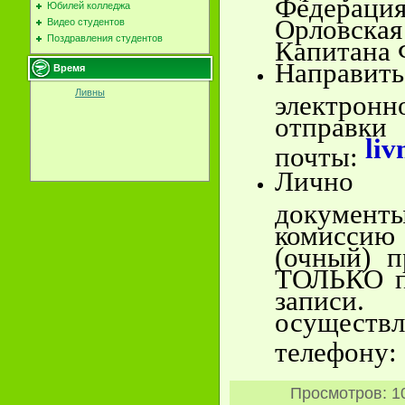
Федера
Юбилей колледжа
Орловская
Видео студентов
Поздравления студентов
Капитана 
Направи
Время
Ливны
электронн
отправки
li
почты:
Лично 
докумен
комиссию
(очный) п
ТОЛЬКО п
запи
осуще
телефону:
Просмотров
: 1