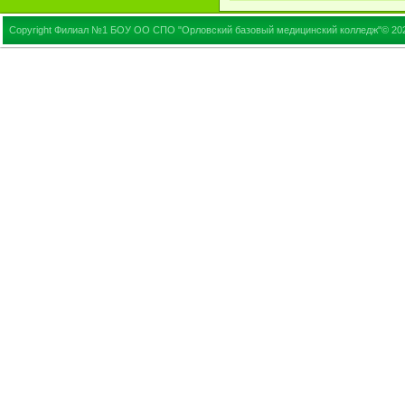
Copyright Филиал №1 БОУ ОО СПО "Орловский базовый медицинский колледж"© 20