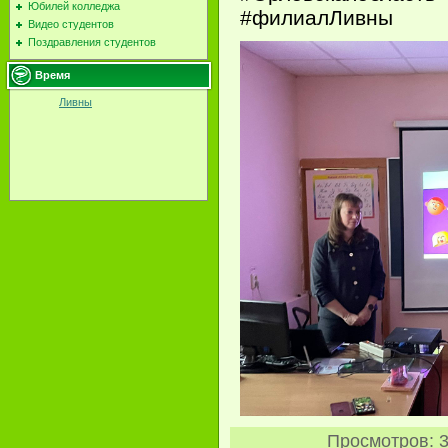
Юбилей колледжа
#филиалЛивны
Видео студентов
Поздравления студентов
Время
Ливны
Просмотров
: 