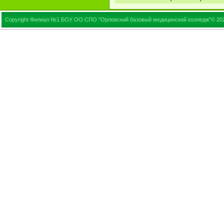
Copyright Филиал №1 БОУ ОО СПО "Орловский базовый медицинский колледж"© 20