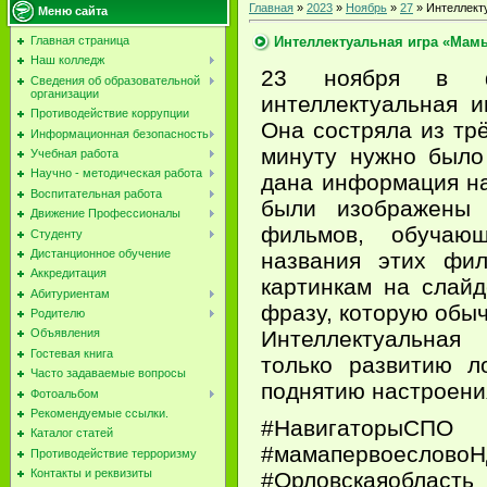
Главная
»
2023
»
Ноябрь
»
27
» Интеллект
Меню сайта
Интеллектуальная игра «Мам
Главная страница
Наш колледж
23 ноября в 
Сведения об образовательной
организации
интеллектуальная 
Противодействие коррупции
Она состряла из трё
Информационная безопасность
минуту нужно было
Учебная работа
Научно - методическая работа
дана информация на
Воспитательная работа
были изображены
Движение Профессионалы
фильмов,​ обучаю
Студенту
Дистанционное обучение
названия этих фил
Аккредитация
картинкам на слай
Абитуриентам
фразу, которую обыч
Родителю
Интеллектуальная
Объявления
Гостевая книга
только развитию л
Часто задаваемые вопросы
поднятию настроени
Фотоальбом
Рекомендуемые ссылки.
#Навигаторы
Каталог статей
#мамапервоесло
Противодействие терроризму
Контакты и реквизиты
#Орловскаяобла