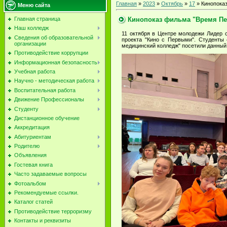
Главная
»
2023
»
Октябрь
»
17
» Кинопока
Меню сайта
Кинопоказ фильма "Время П
Главная страница
Наш колледж
11 октября в Центре молодежи Лидер 
Сведения об образовательной
проекта "Кино с Первыми". Студент
организации
медицинский колледж" посетили данный 
Противодействие коррупции
Информационная безопасность
Учебная работа
Научно - методическая работа
Воспитательная работа
Движение Профессионалы
Студенту
Дистанционное обучение
Аккредитация
Абитуриентам
Родителю
Объявления
Гостевая книга
Часто задаваемые вопросы
Фотоальбом
Рекомендуемые ссылки.
Каталог статей
Противодействие терроризму
Контакты и реквизиты