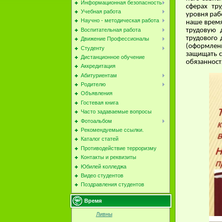
Информационная безопасность
сферах тр
Учебная работа
уровня раб
Научно - методическая работа
наше время
трудовую 
Воспитательная работа
трудового 
Движение Профессионалы
(оформлени
Студенту
защищать с
Дистанционное обучение
обязанност
Аккредитация
Абитуриентам
Родителю
Объявления
Гостевая книга
Часто задаваемые вопросы
Фотоальбом
Рекомендуемые ссылки.
Каталог статей
Противодействие терроризму
Контакты и реквизиты
Юбилей колледжа
Видео студентов
Поздравления студентов
Время
Ливны