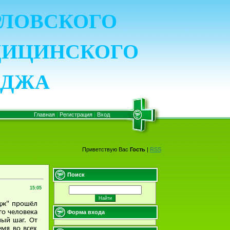
ОРЛОВСКОГО
ДИЦИНСКОГО
ЕДЖА
Главная
|
Регистрация
|
Вход
Приветствую Вас
Гость
|
RSS
Поиск
15:05
дж" прошёл
го человека
Форма входа
ный шаг. От
емя во всех