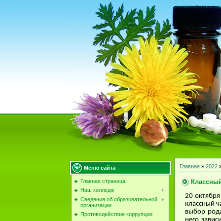
Главная
»
2022
Меню сайта
Классный
Главная страница
Наш колледж
20 октябр
Сведения об образовательной
классный ч
организации
выбор рода
Противодействие коррупции
него завис