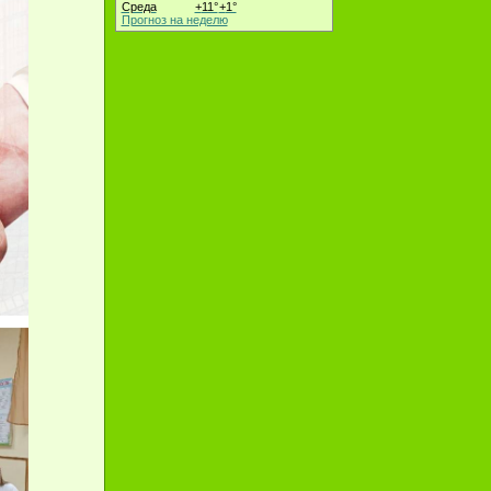
Среда
+
11°
+
1°
Прогноз на неделю