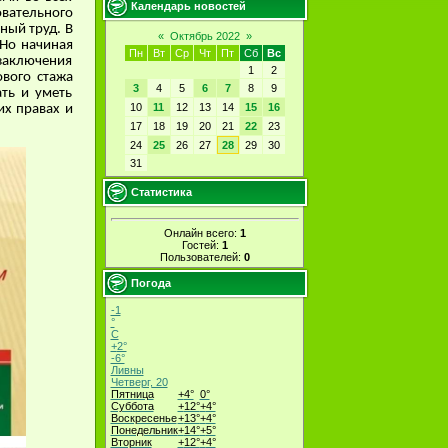
Календарь новостей
вательного
ный труд. В
«
Октябрь 2022
»
 Но начиная
Пн
Вт
Ср
Чт
Пт
Сб
Вс
заключения
1
2
ового стажа
3
4
5
6
7
8
9
ать и уметь
10
11
12
13
14
15
16
их правах и
17
18
19
20
21
22
23
24
25
26
27
28
29
30
31
Статистика
Онлайн всего:
1
Гостей:
1
Пользователей:
0
Погода
-1
°
C
+
2°
-6°
Ливны
Четверг, 20
Пятница
+
4°
0°
Суббота
+
12°
+
4°
Воскресенье
+
13°
+
4°
Понедельник
+
14°
+
5°
Вторник
+
12°
+
4°