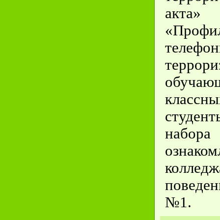
акта
«
Профи
телефон
терро
обучаю
класс
студе
набо
ознаком
колледж
поведе
№1.