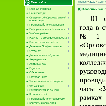
Главная
»
2020
»
Сентя
Меню сайта
Классный час 
Главная страница
Наш колледж
01
с
Сведения об образовательной
организации
года в 
Противодействие коррупции
Информационная безопасность
№1 
Учебная работа
Научно - методическая работа
«Орлов
Воспитательная работа
Движение Профессионалы
Студенту
медици
Дистанционное обучение
Аккредитация
коллед
Абитуриентам
Родителю
руковод
Объявления
Гостевая книга
проводи
Часто задаваемые вопросы
Фотоальбом
часы «
Рекомендуемые ссылки.
Каталог статей
рамк
Противодействие терроризму
Контакты и реквизиты