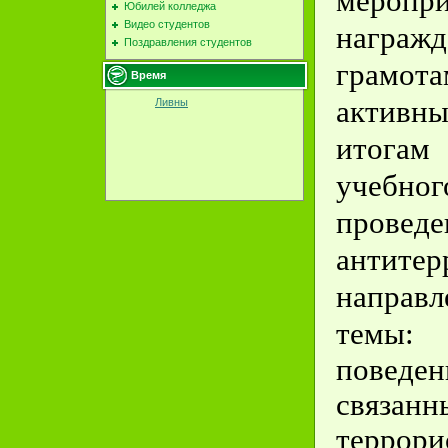
мероп
Юбилей колледжа
Видео студентов
награж
Поздравления студентов
грамот
Время
активны
Ливны
итога
учебного
прове
антитер
направ
темы
поведен
связан
террори