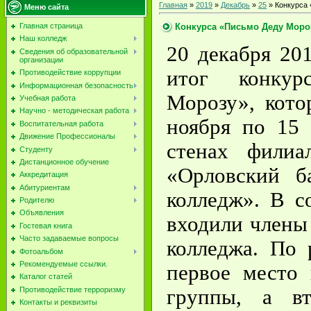
Главная
»
2019
»
Декабрь
»
25
» Конкурса
Меню сайта
Конкурса «Письмо Деду Моро
Главная страница
Наш колледж
20 декабря 20
Сведения об образовательной
организации
итог конку
Противодействие коррупции
Информационная безопасность
Морозу», кото
Учебная работа
Научно - методическая работа
ноября по 15 
Воспитательная работа
Движение Профессионалы
стенах фил
Студенту
Дистанционное обучение
«Орловский б
Аккредитация
Абитуриентам
колледж». В с
Родителю
Объявления
входили члены 
Гостевая книга
Часто задаваемые вопросы
колледжа. По 
Фотоальбом
Рекомендуемые ссылки.
первое место
Каталог статей
группы, а в
Противодействие терроризму
Контакты и реквизиты