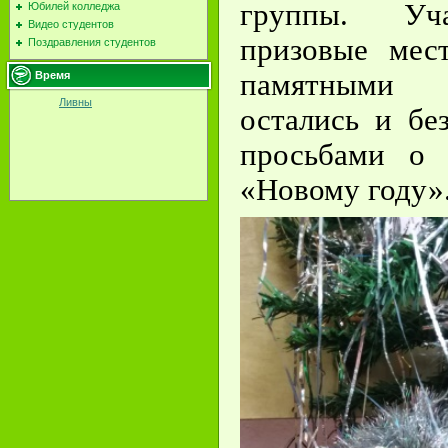
группы. Уча
Юбилей колледжа
Видео студентов
призовые мес
Поздравления студентов
памятными
Время
Ливны
остались и бе
просьбами о 
«Новому году»