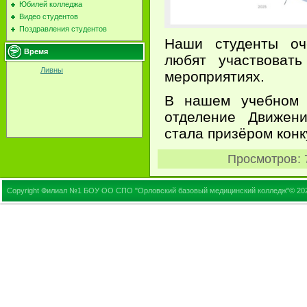
Юбилей колледжа
Видео студентов
Поздравления студентов
Наши студенты оче
Время
любят участвовать
Ливны
мероприятиях.
В нашем учебном 
отделение Движен
стала призёром кон
Просмотров
:
Copyright Филиал №1 БОУ ОО СПО "Орловский базовый медицинский колледж"© 20