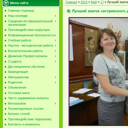
Главная
»
2013
»
Май
»
17
» Лучший знаток
Меню сайта
Лучший знаток сестринского д
Главная страница
Наш колледж
Сведения об образовательной
организации
Противодействие коррупции
Информационная безопасность
Учебная работа
Научно - методическая работа
Воспитательная работа
Движение Профессионалы
Студенту
Дистанционное обучение
Аккредитация
Абитуриентам
Родителю
Объявления
Гостевая книга
Часто задаваемые вопросы
Фотоальбом
Рекомендуемые ссылки.
Каталог статей
Противодействие терроризму
Контакты и реквизиты