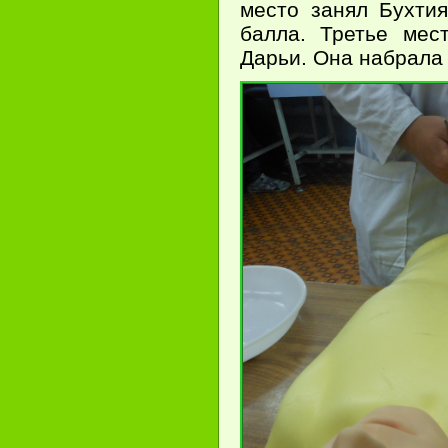
место занял Бухти
балла. Третье мес
Дарьи. Она набрала 