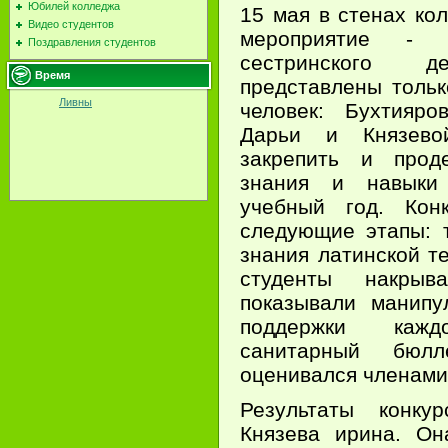
Юбилей колледжа
15 мая в стенах ко
Видео студентов
мероприятие - 
Поздравления студентов
сестринского 
Время
представлены тольк
Ливны
человек: Бухтияро
Дарьи и Князево
закрепить и прод
знания и навыки
учебный год. Кон
следующие этапы: т
знания латинской т
студенты накры
показывали манипу
поддержки кажд
санитарный бюл
оценивался членами
Результаты конку
Князева ирина. Он