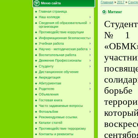
Главная
»
2017
»
Сентя
Меню сайта
Митинг
Главная страница
Наш колледж
Студе
Сведения об образовательной
организации
№1 
Противодействие коррупции
Информационная безопасность
«ОБМ
Учебная работа
Научно - методическая работа
участни
Воспитательная работа
Движение Профессионалы
посвя
Студенту
Дистанционное обучение
солид
Аккредитация
Абитуриентам
бо
Родителю
Объявления
террори
Гостевая книга
Часто задаваемые вопросы
котор
Фотоальбом
Рекомендуемые ссылки.
воскр
Каталог статей
Противодействие терроризму
сентябр
Контакты и реквизиты