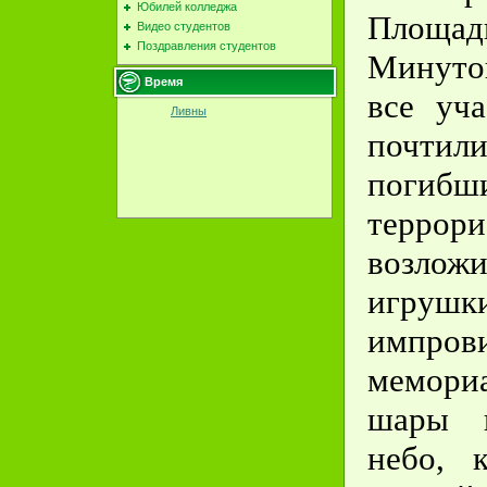
Юбилей колледжа
Площа
Видео студентов
Поздравления студентов
Минут
Время
все уч
Ливны
почти
погиб
террори
возло
игр
импров
мемор
шары в
небо, 