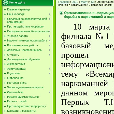
Главная
»
2021
»
Март
»
13
» Организацио
Меню сайта
борьбы с наркоманией и наркобизнесом»
Главная страница
Организационно-информацио
Наш колледж
борьбы с наркоманией и нар
Сведения об образовательной
организации
10 марта
Противодействие коррупции
Информационная безопасность
филиала №1 
Учебная работа
Научно - методическая работа
базовый ме
Воспитательная работа
Движение Профессионалы
прошел о
Студенту
Дистанционное обучение
информацион
Аккредитация
Абитуриентам
тему «Всеми
Родителю
Объявления
наркоманией 
Гостевая книга
Часто задаваемые вопросы
данном мероп
Фотоальбом
Рекомендуемые ссылки.
Первых Т.
Каталог статей
Противодействие терроризму
возникнов
Контакты и реквизиты