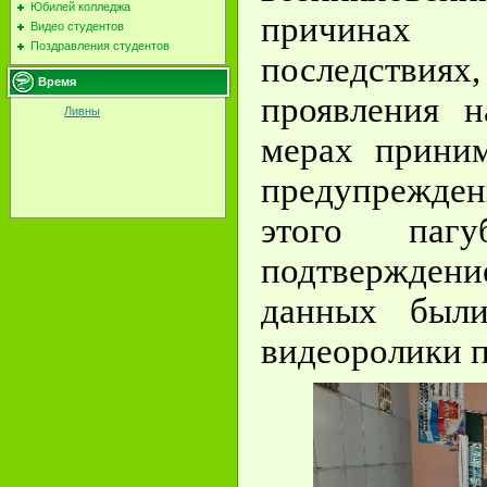
Юбилей колледжа
причинах
Видео студентов
Поздравления студентов
последствиях
Время
проявления н
Ливны
мерах прини
предупрежде
этого паг
подтвержде
данных были
видеоролики п