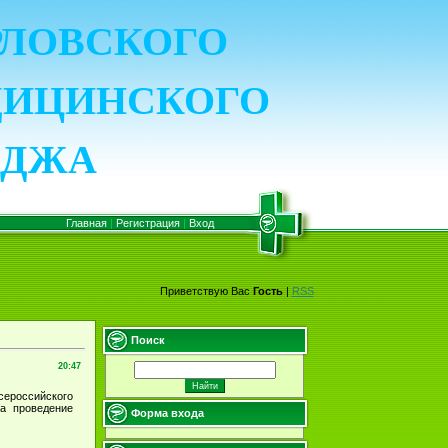
ОРЛОВСКОГО
ДИЦИНСКОГО
ЕДЖА
Главная
|
Регистрация
|
Вход
Приветствую Вас
Гость
|
RSS
Поиск
20:47
сероссийского
а проведение
Форма входа