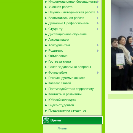
Информационная безопасность
Учебная работа
Научно - методическая работа
Воспитательная работа
Движение Профессионалы
Студенту
Дистанционное обучение
Аккредитация
Абитуриентам
Родителю
Объявления
Гостевая книга
Часто задаваемые вопросы
Фотоальбом
Рекомендуемые ссылки.
Каталог статей
Противодействие терроризму
Контакты и реквизиты
Юбилей колледжа
Видео студентов
Поздравления студентов
Время
Ливны