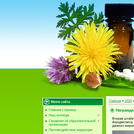
Главная
»
2025
Меню сайта
Награжде
Главная страница
Наш колледж
Вчерав штабе
Сведения об образовательной
Агродиктанта
организации
данного меро
Противодействие коррупции