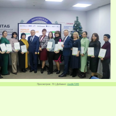
Просмотров
: 70 |
Добавил
:
medik7285