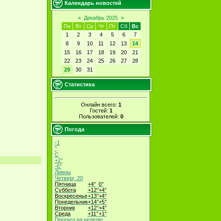
Календарь новостей
«
Декабрь 2025
»
Пн
Вт
Ср
Чт
Пт
Сб
Вс
1
2
3
4
5
6
7
8
9
10
11
12
13
14
15
16
17
18
19
20
21
22
23
24
25
26
27
28
29
30
31
Статистика
Онлайн всего:
1
Гостей:
1
Пользователей:
0
Погода
-1
°
C
+
2°
-6°
Ливны
Четверг, 20
Пятница
+
4°
0°
Суббота
+
12°
+
4°
Воскресенье
+
13°
+
4°
Понедельник
+
14°
+
5°
Вторник
+
12°
+
4°
Среда
+
11°
+
1°
Прогноз на неделю