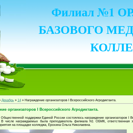
Филиал №1 
БАЗОВОГО МЕ
КОЛЛ
»
Декабрь
»
14
» Награждение организаторов I Всероссийского Агродиктанта.
ние организаторов I Всероссийского Агродиктанта.
 Общественной поддержки Единой России состоялось награждение организаторов I В
. В числе награждаемых была преподаватель филиала N1 ОБМК, ответственная з
приятия на площадке колледжа, Ерохина Ольга Николаевна.