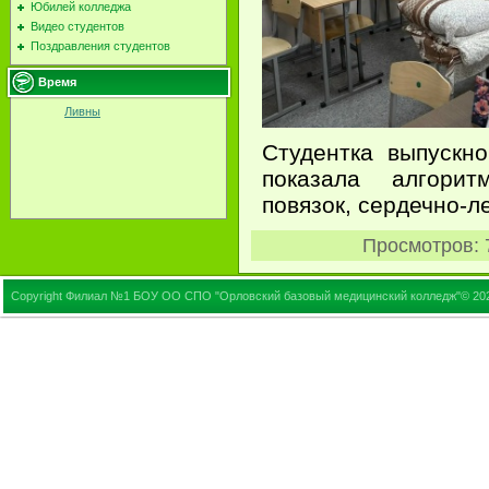
Юбилей колледжа
Видео студентов
Поздравления студентов
Время
Ливны
Студентка выпускн
показала алгори
повязок, сердечно-л
Просмотров
:
Copyright Филиал №1 БОУ ОО СПО "Орловский базовый медицинский колледж"© 20