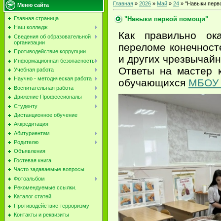
Главная
»
2026
»
Май
»
24
» "Навыки перв
Меню сайта
"Навыки первой помощи"
Главная страница
Наш колледж
Как правильно ок
Сведения об образовательной
организации
переломе конечност
Противодействие коррупции
и других чрезвычай
Информационная безопасность
Ответы на мастер 
Учебная работа
Научно - методическая работа
обучающихся
МБОУ 
Воспитательная работа
Движение Профессионалы
Студенту
Дистанционное обучение
Аккредитация
Абитуриентам
Родителю
Объявления
Гостевая книга
Часто задаваемые вопросы
Фотоальбом
Рекомендуемые ссылки.
Каталог статей
Противодействие терроризму
Контакты и реквизиты