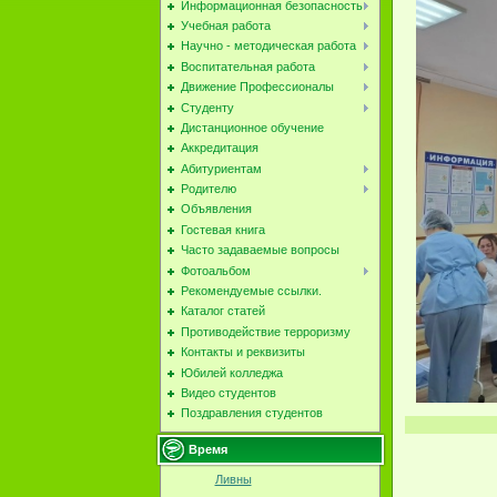
Информационная безопасность
Учебная работа
Научно - методическая работа
Воспитательная работа
Движение Профессионалы
Студенту
Дистанционное обучение
Аккредитация
Абитуриентам
Родителю
Объявления
Гостевая книга
Часто задаваемые вопросы
Фотоальбом
Рекомендуемые ссылки.
Каталог статей
Противодействие терроризму
Контакты и реквизиты
Юбилей колледжа
Видео студентов
Поздравления студентов
Время
Ливны