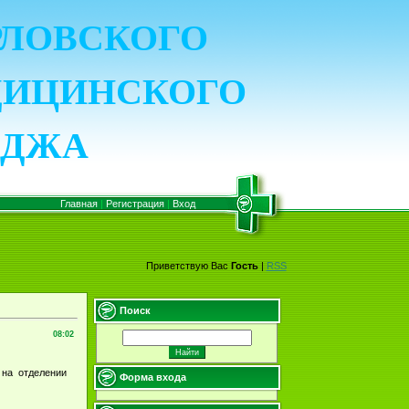
ОРЛОВСКОГО
ДИЦИНСКОГО
ЕДЖА
Главная
|
Регистрация
|
Вход
Приветствую Вас
Гость
|
RSS
Поиск
08:02
 на отделении
Форма входа