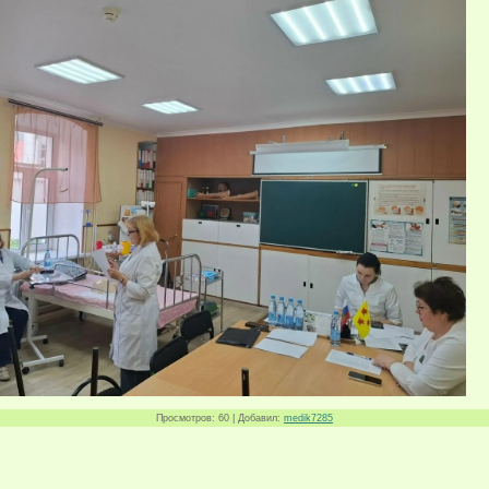
Просмотров
: 60 |
Добавил
:
medik7285