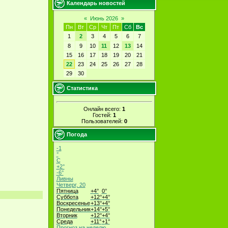
Календарь новостей
«
Июнь 2026
»
Пн
Вт
Ср
Чт
Пт
Сб
Вс
1
2
3
4
5
6
7
8
9
10
11
12
13
14
15
16
17
18
19
20
21
22
23
24
25
26
27
28
29
30
Статистика
Онлайн всего:
1
Гостей:
1
Пользователей:
0
Погода
-1
°
C
+
2°
-6°
Ливны
Четверг, 20
Пятница
+
4°
0°
Суббота
+
12°
+
4°
Воскресенье
+
13°
+
4°
Понедельник
+
14°
+
5°
Вторник
+
12°
+
4°
Среда
+
11°
+
1°
Прогноз на неделю