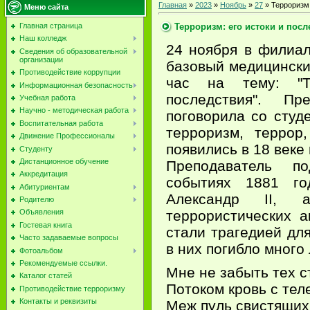
Главная
»
2023
»
Ноябрь
»
27
» Терроризм:
Меню сайта
Терроризм: его истоки и посл
Главная страница
Наш колледж
24 ноября в филиа
Сведения об образовательной
организации
базовый медицински
Противодействие коррупции
час на тему: "Т
Информационная безопасность
последствия". Пр
Учебная работа
Научно - методическая работа
поговорила со студе
Воспитательная работа
терроризм, террор
Движение Профессионалы
появились в 18 веке
Студенту
Дистанционное обучение
Преподаватель п
Аккредитация
событиях 1881 го
Абитуриентам
Александр II, 
Родителю
террористических а
Объявления
Гостевая книга
стали трагедией для
Часто задаваемые вопросы
в них погибло много
Фотоальбом
Рекомендуемые ссылки.
Мне не забыть тех 
Каталог статей
Потоком кровь с тел
Противодействие терроризму
Контакты и реквизиты
Меж пуль свистящих