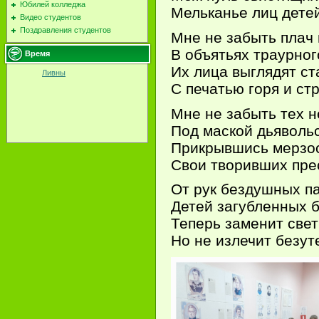
Юбилей колледжа
Мельканье лиц дете
Видео студентов
Поздравления студентов
Мне не забыть плач
В объятьях траурног
Время
Их лица выглядят ст
Ливны
С печатью горя и ст
Мне не забыть тех 
Под маской дьяволь
Прикрывшись мерзос
Свои творивших пре
От рук бездушных п
Детей загубленных 
Теперь заменит свет
Но не излечит безу