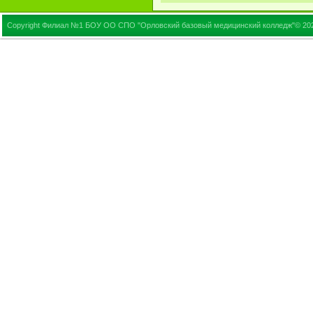
Copyright Филиал №1 БОУ ОО СПО "Орловский базовый медицинский колледж"© 20