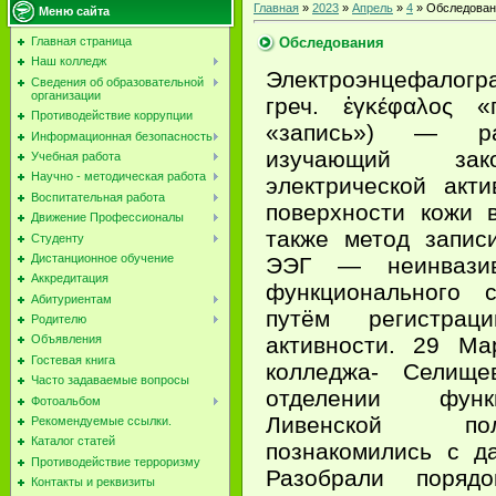
Главная
»
2023
»
Апрель
»
4
» Обследован
Меню сайта
Обследования
Главная страница
Наш колледж
Электроэнцефалограф
Сведения об образовательной
организации
греч. ἐγκέφαλος 
Противодействие коррупции
«запись») — раз
Информационная безопасность
изучающий зако
Учебная работа
Научно - методическая работа
электрической акт
Воспитательная работа
поверхности кожи 
Движение Профессионалы
также метод запис
Студенту
Дистанционное обучение
ЭЭГ — неинвазив
Аккредитация
функционального с
Абитуриентам
путём регистрац
Родителю
активности. 29 Ма
Объявления
Гостевая книга
колледжа- Селищ
Часто задаваемые вопросы
отделении функ
Фотоальбом
Ливенской пол
Рекомендуемые ссылки.
Каталог статей
познакомились с д
Противодействие терроризму
Разобрали порядо
Контакты и реквизиты