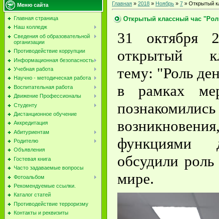
Главная
»
2018
»
Ноябрь
»
7
» Открытый к
Меню сайта
Открытый классный час "Рол
Главная страница
Наш колледж
31 октября 2
Сведения об образовательной
организации
открытый 
Противодействие коррупции
Информационная безопасность
тему: "Роль де
Учебная работа
Научно - методическая работа
в рамках мер
Воспитательная работа
Движение Профессионалы
познакомил
Студенту
Дистанционное обучение
возникнов
Аккредитация
Абитуриентам
функциями д
Родителю
Объявления
обсудили роль
Гостевая книга
Часто задаваемые вопросы
мире.
Фотоальбом
Рекомендуемые ссылки.
Каталог статей
Противодействие терроризму
Контакты и реквизиты