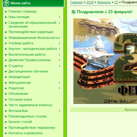
Главная
»
2018
»
Февраль
»
22
» Поздравл
Меню сайта
Поздравляем с 23 февраля!
Главная страница
Наш колледж
Сведения об образовательной
организации
Противодействие коррупции
Информационная безопасность
Учебная работа
Научно - методическая работа
Воспитательная работа
Движение Профессионалы
Студенту
Дистанционное обучение
Аккредитация
Абитуриентам
Родителю
Объявления
Гостевая книга
Часто задаваемые вопросы
Просмотр
Фотоальбом
Рекомендуемые ссылки.
Каталог статей
Противодействие терроризму
Контакты и реквизиты