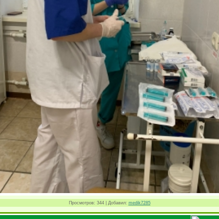
Просмотров
: 344 |
Добавил
:
medik7285