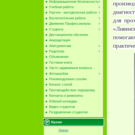
Информационная безопасность
произво
Учебная работа
диагнос
Научно - методическая работа
Воспитательная работа
для про
Движение Профессионалы
«Ливенс
Студенту
Дистанционное обучение
помогаю
Аккредитация
практиче
Абитуриентам
Родителю
Объявления
Гостевая книга
Часто задаваемые вопросы
Фотоальбом
Рекомендуемые ссылки.
Каталог статей
Противодействие терроризму
Контакты и реквизиты
Юбилей колледжа
Видео студентов
Поздравления студентов
Время
Ливны