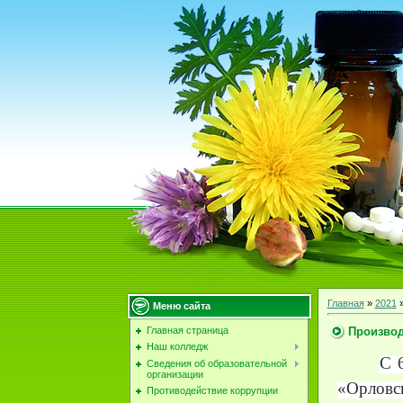
Главная
»
2021
Меню сайта
Производ
Главная страница
Наш колледж
С 
Сведения об образовательной
организации
«Орлов
Противодействие коррупции