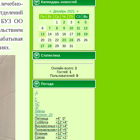
Календарь новостей
лечебно-
тделений
«
Декабрь 2021
»
Пн
Вт
Ср
Чт
Пт
Сб
Вс
е БУЗ ОО
1
2
3
4
5
6
7
8
9
10
11
12
льствием
13
14
15
16
17
18
19
абатывая
20
21
22
23
24
25
26
иях.
27
28
29
30
31
Статистика
Онлайн всего:
1
Гостей:
1
Пользователей:
0
Погода
-1
°
C
+
2°
-6°
Ливны
Четверг, 20
Пятница
+
4°
0°
Суббота
+
12°
+
4°
Воскресенье
+
13°
+
4°
Понедельник
+
14°
+
5°
Вторник
+
12°
+
4°
Среда
+
11°
+
1°