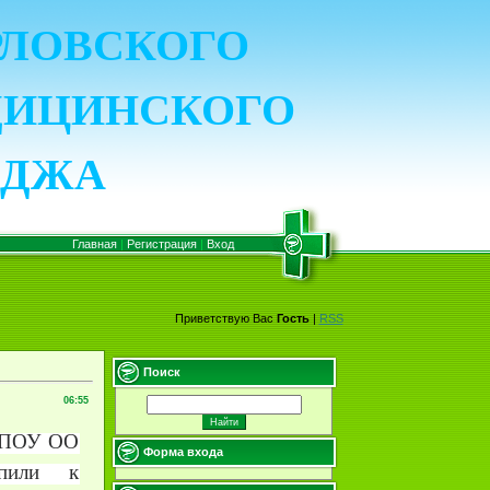
ОРЛОВСКОГО
ДИЦИНСКОГО
ЕДЖА
Главная
|
Регистрация
|
Вход
Приветствую Вас
Гость
|
RSS
Поиск
06:55
 БПОУ ОО
Форма входа
упили к