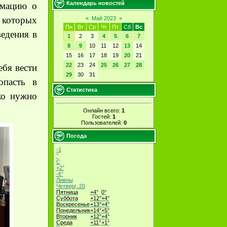
Календарь новостей
рмацию о
 которых
«
Май 2023
»
Пн
Вт
Ср
Чт
Пт
Сб
Вс
едения в
1
2
3
4
5
6
7
8
9
10
11
12
13
14
15
16
17
18
19
20
21
22
23
24
25
26
27
28
ебя вести
29
30
31
опасть в
Статистика
ко нужно
Онлайн всего:
1
Гостей:
1
Пользователей:
0
Погода
-1
°
C
+
2°
-6°
Ливны
Четверг, 20
Пятница
+
4°
0°
Суббота
+
12°
+
4°
Воскресенье
+
13°
+
4°
Понедельник
+
14°
+
5°
Вторник
+
12°
+
4°
Среда
+
11°
+
1°