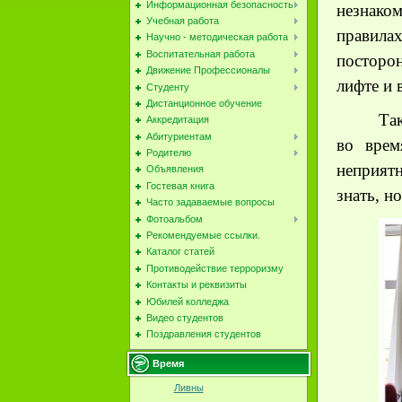
Информационная безопасность
незнако
Учебная работа
правила
Научно - методическая работа
Воспитательная работа
посторон
Движение Профессионалы
лифте и 
Студенту
Дистанционное обучение
Та
Аккредитация
Абитуриентам
во врем
Родителю
неприят
Объявления
Гостевая книга
знать, н
Часто задаваемые вопросы
Фотоальбом
Рекомендуемые ссылки.
Каталог статей
Противодействие терроризму
Контакты и реквизиты
Юбилей колледжа
Видео студентов
Поздравления студентов
Время
Ливны