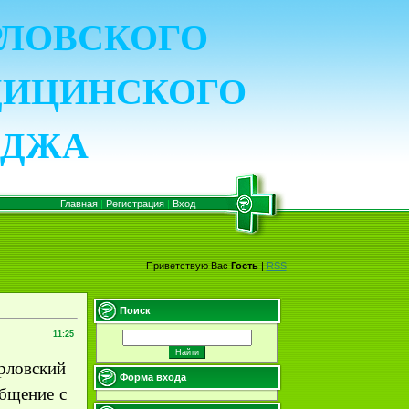
ОРЛОВСКОГО
ДИЦИНСКОГО
ЕДЖА
Главная
|
Регистрация
|
Вход
Приветствую Вас
Гость
|
RSS
Поиск
11:25
рловский
Форма входа
бщение с