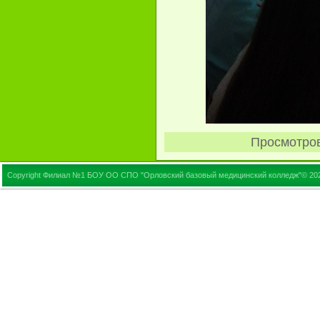
Просмотро
Copyright Филиал №1 БОУ ОО СПО "Орловский базовый медицинский колледж"© 20