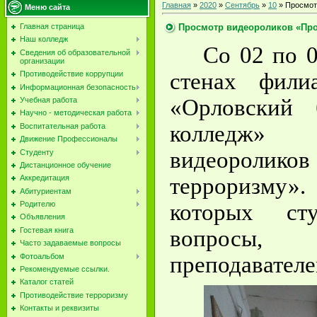
Главная
»
2020
»
Сентябрь
»
10
» Просмот
Меню сайта
Просмотр видеороликов «Про
Главная страница
Наш колледж
Со 02 по 0
Сведения об образовательной
организации
стенах фи
Противодействие коррупции
Информационная безопасность
«Орловский 
Учебная работа
Научно - методическая работа
колледж» 
Воспитательная работа
Движение Профессионалы
видеоролико
Студенту
Дистанционное обучение
терроризму
Аккредитация
Абитуриентам
которых ст
Родителю
Объявления
вопросы,
Гостевая книга
Часто задаваемые вопросы
Фотоальбом
преподавателе
Рекомендуемые ссылки.
Каталог статей
Противодействие терроризму
Контакты и реквизиты